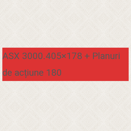
ASX 3000.405×178 + Planuri
de acțiune 180