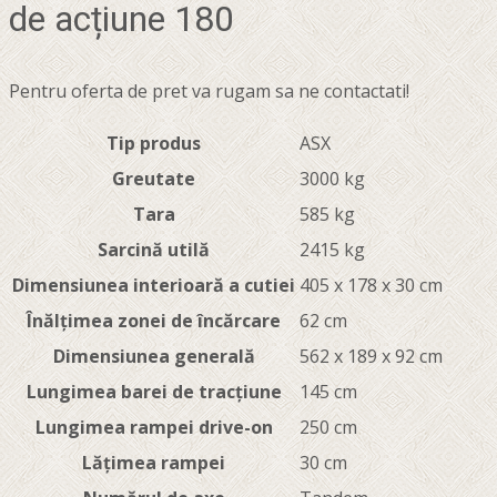
de acțiune 180
Pentru oferta de pret va rugam sa ne contactati!
Tip produs
ASX
Greutate
3000 kg
Tara
585 kg
Sarcină utilă
2415 kg
Dimensiunea interioară a cutiei
405 x 178 x 30 cm
Înălțimea zonei de încărcare
62 cm
Dimensiunea generală
562 x 189 x 92 cm
Lungimea barei de tracțiune
145 cm
Lungimea rampei drive-on
250 cm
Lățimea rampei
30 cm