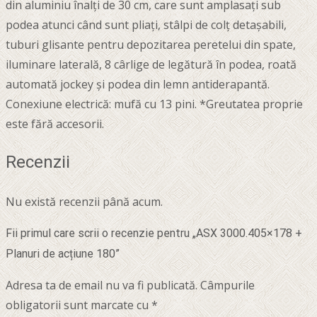
din aluminiu înalți de 30 cm, care sunt amplasați sub
podea atunci când sunt pliați, stâlpi de colț detașabili,
tuburi glisante pentru depozitarea peretelui din spate,
iluminare laterală, 8 cârlige de legătură în podea, roată
automată jockey și podea din lemn antiderapantă.
Conexiune electrică: mufă cu 13 pini. *Greutatea proprie
este fără accesorii.
Recenzii
Nu există recenzii până acum.
Fii primul care scrii o recenzie pentru „ASX 3000.405×178 +
Planuri de acțiune 180”
Adresa ta de email nu va fi publicată.
Câmpurile
obligatorii sunt marcate cu
*