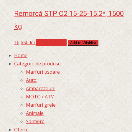
Remorcă STP O2 15-25-15.2*, 1500
kg
16,650
lei
Adaugă în coș
Add to Wishlist
Home
Categorii de produse
Marfuri usoare
Auto
Ambarcatiuni
MOTO / ATV
Marfuri grele
Animale
Santiere
Oferte