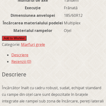
Numărul de axe
Tandem
Execuție
Frânată
Dimensiunea anvelopei
185/60R12
Încărcarea materialului podelei
Multiplex
Materialul rampelor
Oțel
Add to Wishlist
Categorie:
Marfuri grele
Descriere
Recenzii (0)
Descriere
Încărcător înalt cu cadru robust, sudat, echipat standard
cu rampe din oțel care sunt depozitate în brațele
integrate ale rampei sub zona de încărcare, pereți laterali