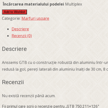
Încărcarea materialului podelei
Multiplex
Add to Wishlist
Categorie:
Marfuri usoare
Descriere
Recenzii (0)
Descriere
Anssems GTB cu o construcție robustă din aluminiu într-un 
redusă la gol, pereți laterali din aluminiu înalți de 30 cm, 
Recenzii
Nu există recenzii până acum.
Fii primul care scrii o recenzie pentru „GTB 750.211×126”