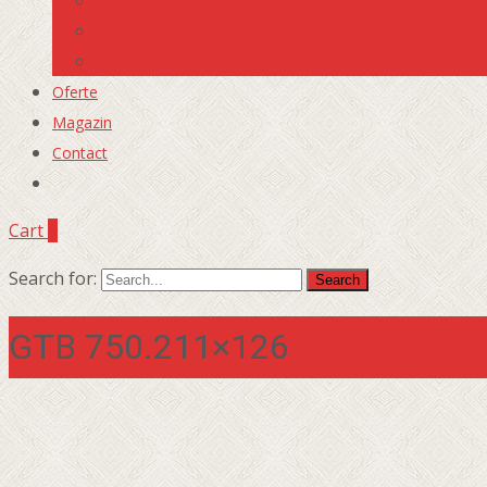
Marfuri grele
Animale
Santiere
Oferte
Magazin
Contact
Cart
0
Search for:
GTB 750.211×126