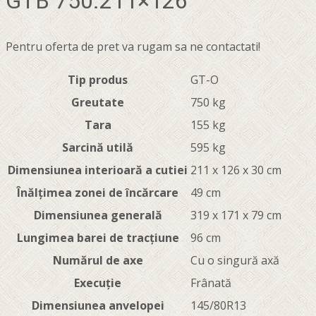
GTB 750.211×126
Pentru oferta de pret va rugam sa ne contactati!
Tip produs
GT-O
Greutate
750 kg
Tara
155 kg
Sarcină utilă
595 kg
Dimensiunea interioară a cutiei
211 x 126 x 30 cm
Înălțimea zonei de încărcare
49 cm
Dimensiunea generală
319 x 171 x 79 cm
Lungimea barei de tracțiune
96 cm
Numărul de axe
Cu o singură axă
Execuție
Frânată
Dimensiunea anvelopei
145/80R13