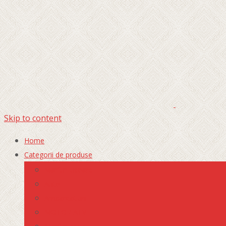
Skip to content
Home
Categorii de produse
Marfuri usoare
Auto
Ambarcatiuni
MOTO / ATV