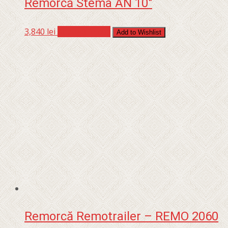
Remorcă Stema AN 10″
3,840
lei
Adaugă în coș
Add to Wishlist
Remorcă Remotrailer – REMO 2060