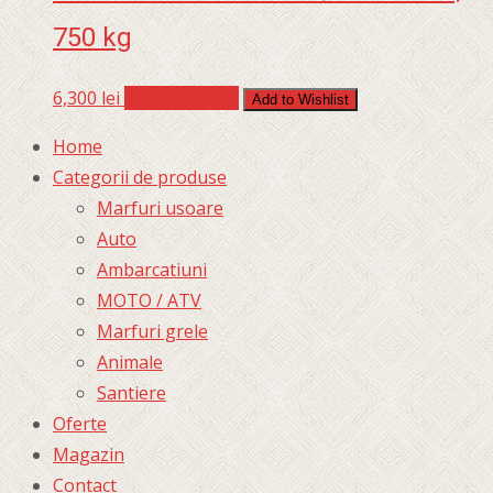
750 kg
6,300
lei
Adaugă în coș
Add to Wishlist
Home
Categorii de produse
Marfuri usoare
Auto
Ambarcatiuni
MOTO / ATV
Marfuri grele
Animale
Santiere
Oferte
Magazin
Contact