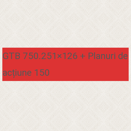
GTB 750.251×126 + Planuri de
acțiune 150