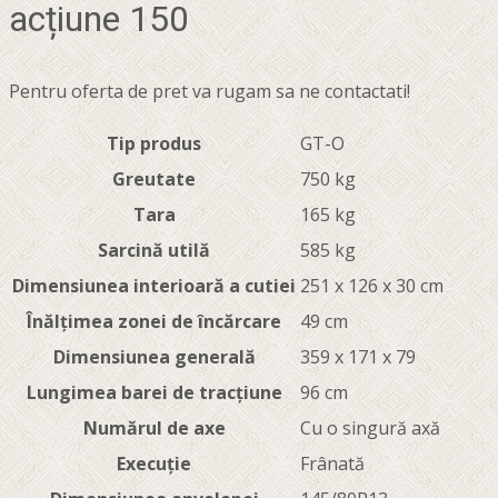
acțiune 150
Pentru oferta de pret va rugam sa ne contactati!
Tip produs
GT-O
Greutate
750 kg
Tara
165 kg
Sarcină utilă
585 kg
Dimensiunea interioară a cutiei
251 x 126 x 30 cm
Înălțimea zonei de încărcare
49 cm
Dimensiunea generală
359 x 171 x 79
Lungimea barei de tracțiune
96 cm
Numărul de axe
Cu o singură axă
Execuție
Frânată