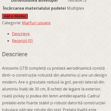
Dimensiunea anvelopei
145/80R13
Încărcarea materialului podelei
Multiplex
Add to Wishlist
Categorie:
Marfuri usoare
Descriere
Recenzii (0)
Descriere
Anssems GTB completă cu prelată aerodinamică constă
dintr-o construcție robustă din aluminiu și are un design
modern. Are o greutate redusă la gol, pereți laterali din
aluminiu înalți de 30 cm, 8 ocheți de legare la exterior,
roată jockey și podea din lemn antiderapantă. Cadrul
prelatei este foarte stabil și robust datorită construcției
tubulare pătrate nituite din oțel. Prelata înaltă este