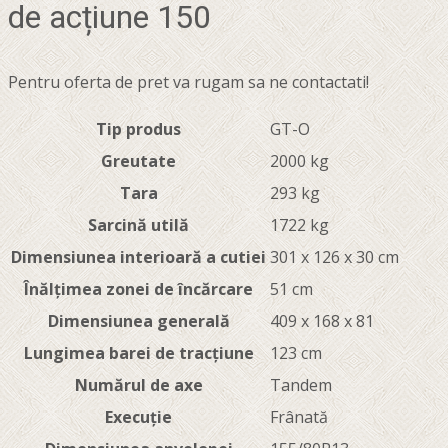
de acțiune 150
Pentru oferta de pret va rugam sa ne contactati!
Tip produs
GT-O
Greutate
2000 kg
Tara
293 kg
Sarcină utilă
1722 kg
Dimensiunea interioară a cutiei
301 x 126 x 30 cm
Înălțimea zonei de încărcare
51 cm
Dimensiunea generală
409 x 168 x 81
Lungimea barei de tracțiune
123 cm
Numărul de axe
Tandem
Execuție
Frânată