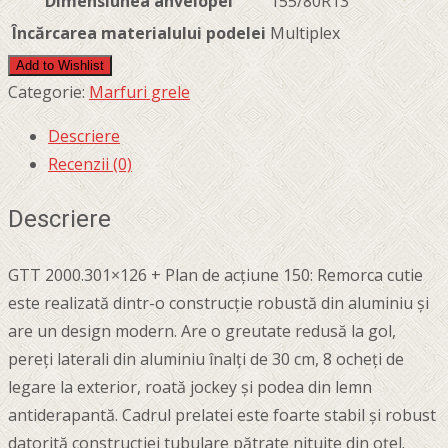
Dimensiunea anvelopei
155/80R13
Încărcarea materialului podelei
Multiplex
Add to Wishlist
Categorie:
Marfuri grele
Descriere
Recenzii (0)
Descriere
GTT 2000.301×126 + Plan de acțiune 150: Remorca cutie
este realizată dintr-o construcție robustă din aluminiu și
are un design modern. Are o greutate redusă la gol,
pereți laterali din aluminiu înalți de 30 cm, 8 ocheți de
legare la exterior, roată jockey și podea din lemn
antiderapantă. Cadrul prelatei este foarte stabil și robust
datorită construcției tubulare pătrate nituite din oțel.