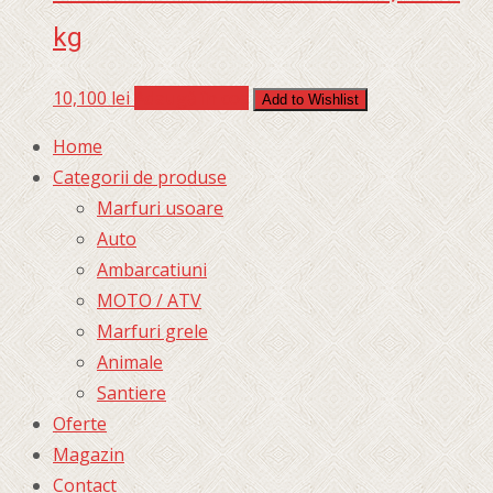
kg
10,100
lei
Adaugă în coș
Add to Wishlist
Home
Categorii de produse
Marfuri usoare
Auto
Ambarcatiuni
MOTO / ATV
Marfuri grele
Animale
Santiere
Oferte
Magazin
Contact