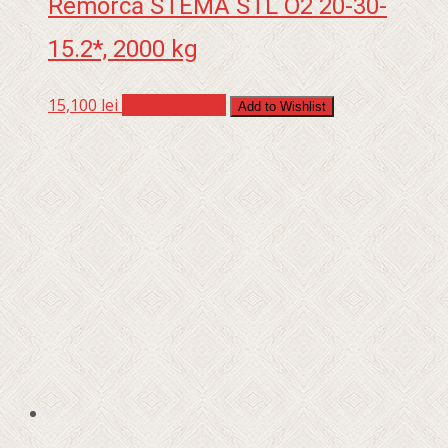
Remorcă STEMA STL O2 20-30-
15.2*, 2000 kg
15,100
lei
Adaugă în coș
Add to Wishlist