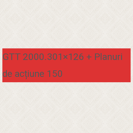
GTT 2000.301×126 + Planuri
de acțiune 150