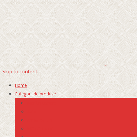
Skip to content
Home
Categorii de produse
Marfuri usoare
Auto
Ambarcatiuni
MOTO / ATV