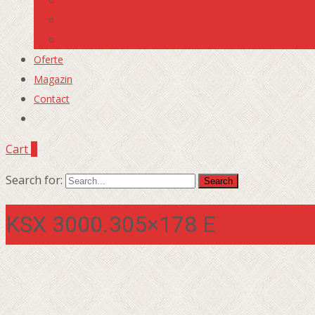
Marfuri grele
Animale
Santiere
Oferte
Magazin
Contact
Cart
0
Search for:
KSX 3000.305×178 E