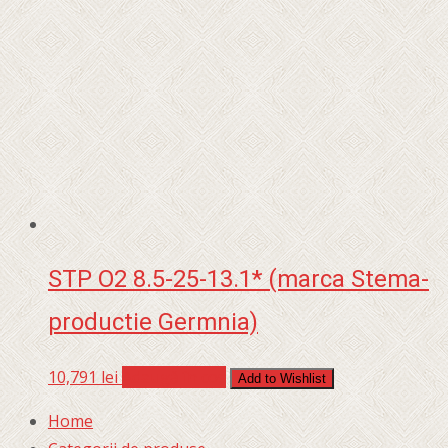
STP O2 8.5-25-13.1* (marca Stema-
productie Germnia)
10,791
lei
Adaugă în coș
Add to Wishlist
Home