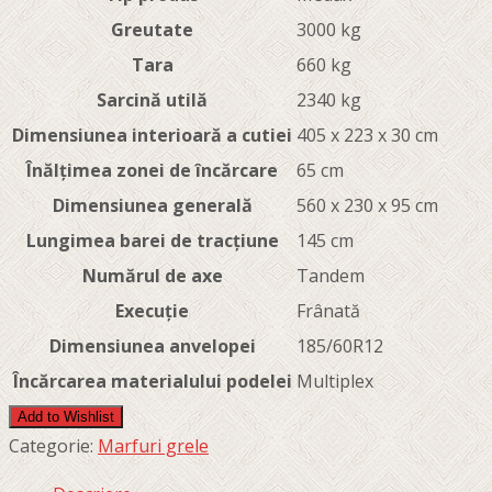
Greutate
3000 kg
Tara
660 kg
Sarcină utilă
2340 kg
Dimensiunea interioară a cutiei
405 x 223 x 30 cm
Înălțimea zonei de încărcare
65 cm
Dimensiunea generală
560 x 230 x 95 cm
Lungimea barei de tracțiune
145 cm
Numărul de axe
Tandem
Execuție
Frânată
Dimensiunea anvelopei
185/60R12
Încărcarea materialului podelei
Multiplex
Add to Wishlist
Categorie:
Marfuri grele