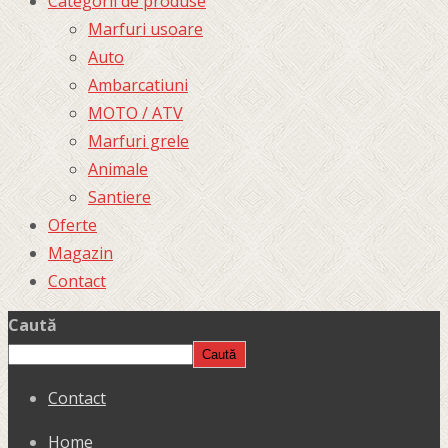
Categorii de produse
Marfuri usoare
Auto
Ambarcatiuni
MOTO / ATV
Marfuri grele
Animale
Santiere
Oferte
Magazin
Contact
Caută
Caută
Contact
Home