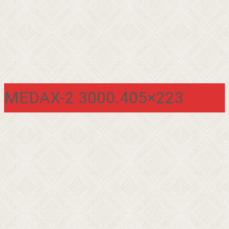
MEDAX-2 3000.405×223