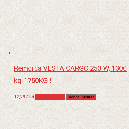
Remorca VESTA CARGO 250 W, 1300
kg-1750KG !
12,297
lei
Adaugă în coș
Add to Wishlist