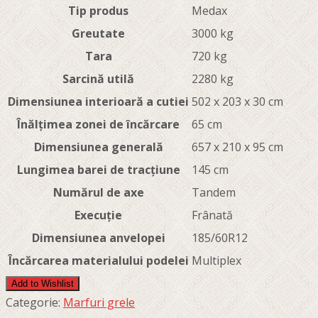
Tip produs
Medax
Greutate
3000 kg
Tara
720 kg
Sarcină utilă
2280 kg
Dimensiunea interioară a cutiei
502 x 203 x 30 cm
Înălțimea zonei de încărcare
65 cm
Dimensiunea generală
657 x 210 x 95 cm
Lungimea barei de tracțiune
145 cm
Numărul de axe
Tandem
Execuție
Frânată
Dimensiunea anvelopei
185/60R12
Încărcarea materialului podelei
Multiplex
Add to Wishlist
Categorie:
Marfuri grele