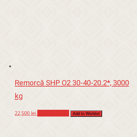
Remorcă SHP O2 30-40-20.2*, 3000
kg
22,500
lei
Adaugă în coș
Add to Wishlist