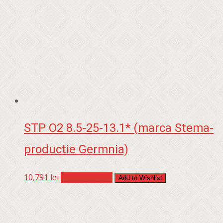
STP O2 8.5-25-13.1* (marca Stema-
productie Germnia)
10,791
lei
Adaugă în coș
Add to Wishlist