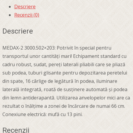
Descriere
Recenzii (0)
Descriere
MEDAX-2 3000.502×203: Potrivit în special pentru
transportul unor cantități mari! Echipament standard cu
cadru robust, sudat, pereți laterali pliabili care se pliază
sub podea, tuburi glisante pentru depozitarea peretelui
din spate, 16 cârlige de legătură în podea, iluminare
laterală integrată, roată de susținere automată și podea
din lemn antiderapantă. Utilizarea anvelopelor mici are ca
rezultat o înălțime a zonei de încărcare de numai 66 cm.
Conexiune electrică: mufă cu 13 pini.
Recenzii