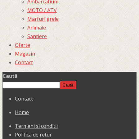
Ambarcatiuni
MOTO / ATV
Marfuri grele
Animale
Santiere
Oferte
Magazin
Contact
Caută
Caută
Contact
Home
Termeni si conditii
Politica de retur