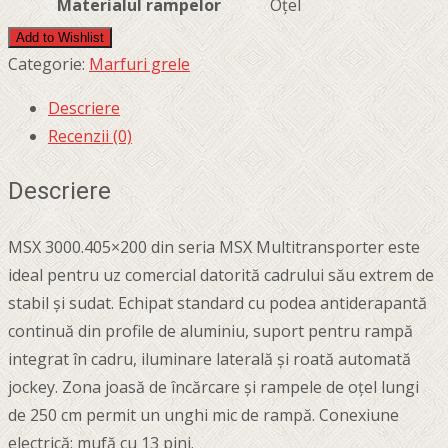
Materialul rampelor
Oțel
Add to Wishlist
Categorie:
Marfuri grele
Descriere
Recenzii (0)
Descriere
MSX 3000.405×200 din seria MSX Multitransporter este
ideal pentru uz comercial datorită cadrului său extrem de
stabil și sudat. Echipat standard cu podea antiderapantă
continuă din profile de aluminiu, suport pentru rampă
integrat în cadru, iluminare laterală și roată automată
jockey. Zona joasă de încărcare și rampele de oțel lungi
de 250 cm permit un unghi mic de rampă. Conexiune
electrică: mufă cu 13 pini.