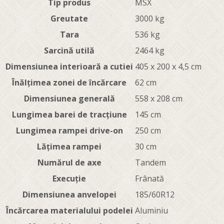
Tip produs
MSX
Greutate
3000 kg
Tara
536 kg
Sarcină utilă
2464 kg
Dimensiunea interioară a cutiei
405 x 200 x 4,5 cm
Înălțimea zonei de încărcare
62 cm
Dimensiunea generală
558 x 208 cm
Lungimea barei de tracțiune
145 cm
Lungimea rampei drive-on
250 cm
Lățimea rampei
30 cm
Numărul de axe
Tandem
Execuție
Frânată
Dimensiunea anvelopei
185/60R12
Încărcarea materialului podelei
Aluminiu