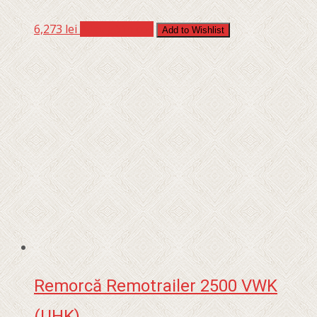
6,273
lei
Adaugă în coș
Add to Wishlist
Remorcă Remotrailer 2500 VWK
(UHK)