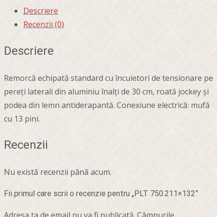
Descriere
Recenzii (0)
Descriere
Remorcă echipată standard cu încuietori de tensionare pe
pereți laterali din aluminiu înalți de 30 cm, roată jockey și
podea din lemn antiderapantă. Conexiune electrică: mufă
cu 13 pini.
Recenzii
Nu există recenzii până acum.
Fii primul care scrii o recenzie pentru „PLT 750.211×132”
Adresa ta de email nu va fi publicată.
Câmpurile