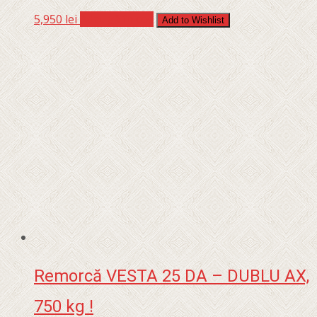
5,950
lei
Adaugă în coș
Add to Wishlist
Remorcă VESTA 25 DA – DUBLU AX,
750 kg !