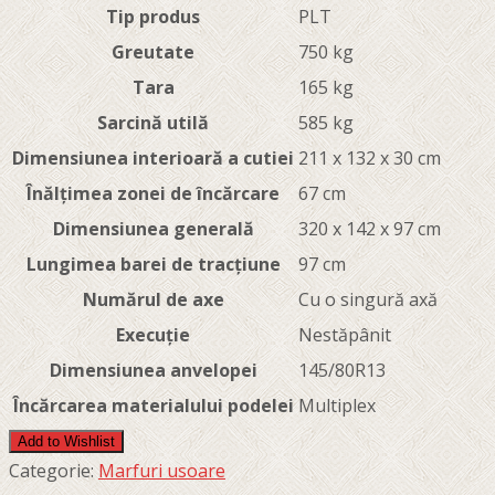
Tip produs
PLT
Greutate
750 kg
Tara
165 kg
Sarcină utilă
585 kg
Dimensiunea interioară a cutiei
211 x 132 x 30 cm
Înălțimea zonei de încărcare
67 cm
Dimensiunea generală
320 x 142 x 97 cm
Lungimea barei de tracțiune
97 cm
Numărul de axe
Cu o singură axă
Execuție
Nestăpânit
Dimensiunea anvelopei
145/80R13
Încărcarea materialului podelei
Multiplex
Add to Wishlist
Categorie:
Marfuri usoare