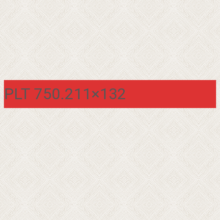
PLT 750.211×132