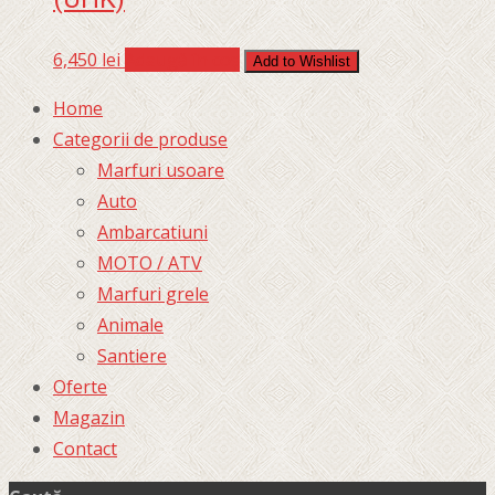
6,450
lei
Adaugă în coș
Add to Wishlist
Home
Categorii de produse
Marfuri usoare
Auto
Ambarcatiuni
MOTO / ATV
Marfuri grele
Animale
Santiere
Oferte
Magazin
Contact