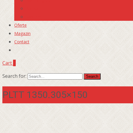
Marfuri grele
Animale
Santiere
Oferte
Magazin
Contact
Cart
0
Search for:
PLTT 1350.305×150