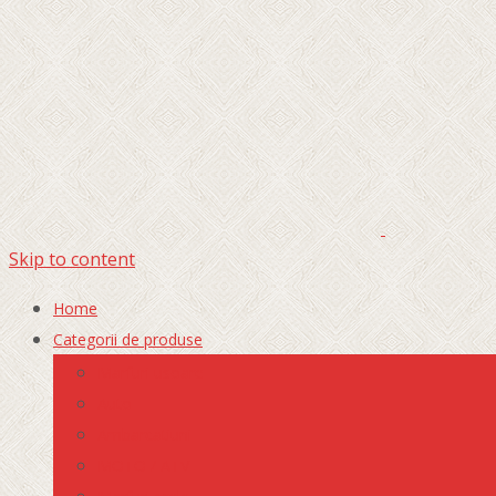
Skip to content
Home
Categorii de produse
Marfuri usoare
Auto
Ambarcatiuni
MOTO / ATV