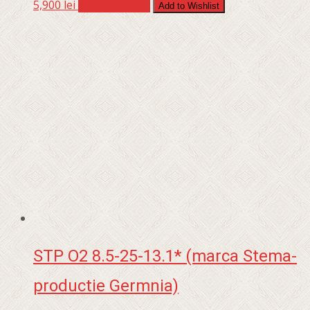
5,900
lei
Adaugă în coș
Add to Wishlist
STP O2 8.5-25-13.1* (marca Stema-
productie Germnia)