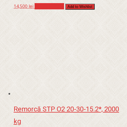
14,500
lei
Adaugă în coș
Add to Wishlist
Remorcă STP O2 20-30-15.2*, 2000
kg