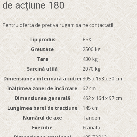
de acțiune 180
Pentru oferta de pret va rugam sa ne contactati!
Tip produs
PSX
Greutate
2500 kg
Tara
430 kg
Sarcină utilă
2070 kg
Dimensiunea interioară a cutiei
305 x 153 x 30 cm
Înălțimea zonei de încărcare
67 cm
Dimensiunea generală
462 x 164 x 97 cm
Lungimea barei de tracțiune
145 cm
Numărul de axe
Tandem
Execuție
Frânată