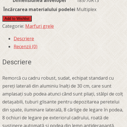
Dimensiunea anvelopei
185/70R13
Încărcarea materialului podelei
Multiplex
Add to Wishlist
Categorie:
Marfuri grele
Descriere
Recenzii (0)
Descriere
Remorcă cu cadru robust, sudat, echipat standard cu
pereți laterali din aluminiu înalți de 30 cm, care sunt
amplasați sub podea atunci când sunt pliați, stâlpi de colț
detașabili, tuburi glisante pentru depozitarea peretelui
din spate, iluminare laterală, 8 cârlige de legare în podea,
8 ochiuri de legare pe exteriorul cadrului, roată de
susținere automată și podea din lemn antiderapantă.