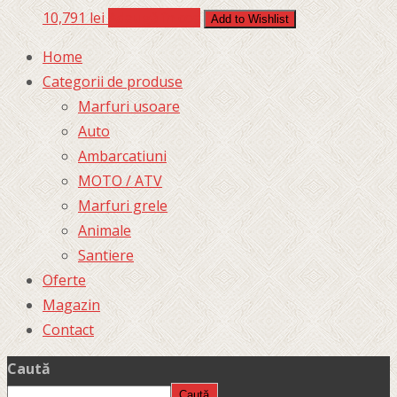
10,791
lei
Adaugă în coș
Add to Wishlist
Home
Categorii de produse
Marfuri usoare
Auto
Ambarcatiuni
MOTO / ATV
Marfuri grele
Animale
Santiere
Oferte
Magazin
Contact
Caută
Caută