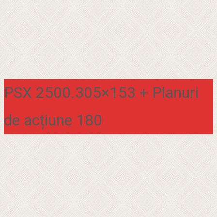
PSX 2500.305×153 + Planuri
de acțiune 180