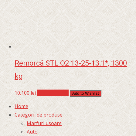
Remorcă STL O2 13-25-13.1*, 1300
kg
10,100
lei
Adaugă în coș
Add to Wishlist
Home
Categorii de produse
Marfuri usoare
Auto