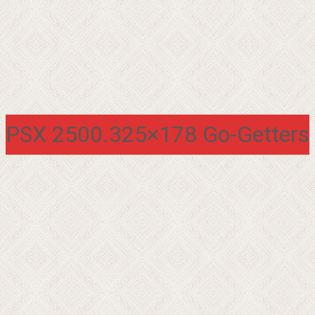
PSX 2500.325×178 Go-Getters