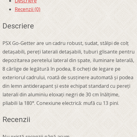
Descriere
Recenzii (0)
Descriere
PSX Go-Getter are un cadru robust, sudat, stâlpi de colț
detașabili, pereți laterali detașabili, tuburi glisante pentru
depozitarea peretelui lateral din spate, iluminare laterală,
8 cârlige de legătură în podea, 8 ocheți de legare pe
exteriorul cadrului, roată de susținere automată și podea
din lemn antiderapant și este echipat standard cu pereți
laterali din aluminiu eloxați negri de 30 cm înălțime,
pliabili la 180°. Conexiune electrică: mufă cu 13 pini.
Recenzii
Nu există recenzii până acum.