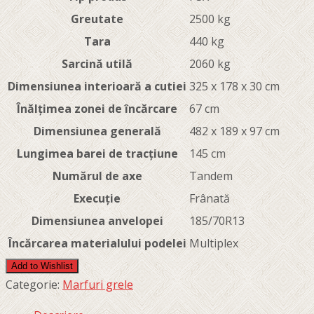
Greutate
2500 kg
Tara
440 kg
Sarcină utilă
2060 kg
Dimensiunea interioară a cutiei
325 x 178 x 30 cm
Înălțimea zonei de încărcare
67 cm
Dimensiunea generală
482 x 189 x 97 cm
Lungimea barei de tracțiune
145 cm
Numărul de axe
Tandem
Execuție
Frânată
Dimensiunea anvelopei
185/70R13
Încărcarea materialului podelei
Multiplex
Add to Wishlist
Categorie:
Marfuri grele