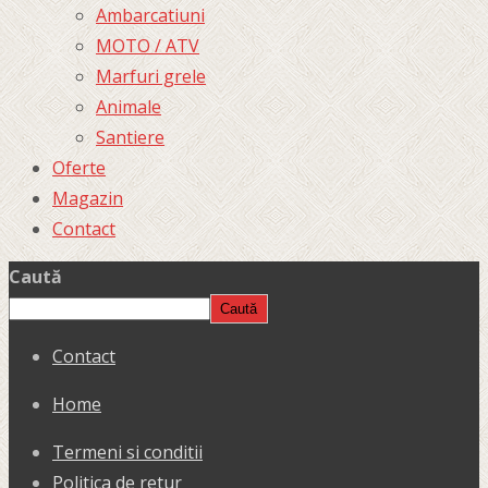
Ambarcatiuni
MOTO / ATV
Marfuri grele
Animale
Santiere
Oferte
Magazin
Contact
Caută
Caută
Contact
Home
Termeni si conditii
Politica de retur