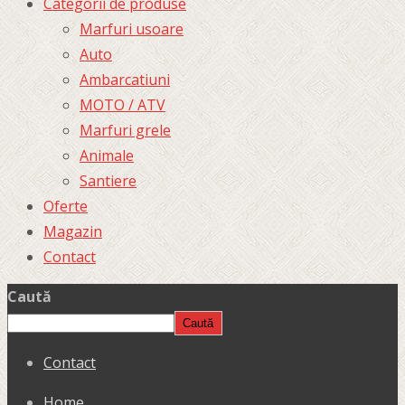
Categorii de produse
Marfuri usoare
Auto
Ambarcatiuni
MOTO / ATV
Marfuri grele
Animale
Santiere
Oferte
Magazin
Contact
Caută
Caută
Contact
Home