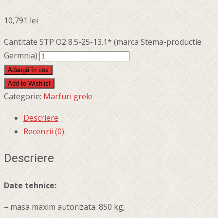
10,791
lei
Cantitate STP O2 8.5-25-13.1* (marca Stema-productie
Germnia)
Adaugă în coș
Add to Wishlist
Categorie:
Marfuri grele
Descriere
Recenzii (0)
Descriere
Date tehnice:
– masa maxim autorizata: 850 kg;