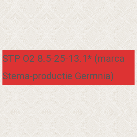
STP O2 8.5-25-13.1* (marca
Stema-productie Germnia)