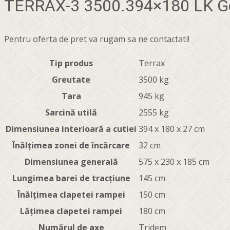
TERRAX-3 3500.394×180 LK Go
Pentru oferta de pret va rugam sa ne contactati!
Tip produs
Terrax
Greutate
3500 kg
Tara
945 kg
Sarcină utilă
2555 kg
Dimensiunea interioară a cutiei
394 x 180 x 27 cm
Înălțimea zonei de încărcare
32 cm
Dimensiunea generală
575 x 230 x 185 cm
Lungimea barei de tracțiune
145 cm
Înălțimea clapetei rampei
150 cm
Lățimea clapetei rampei
180 cm
Numărul de axe
Tridem