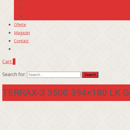
Marfuri grele
Animale
Santiere
Oferte
Magazin
Contact
Cart
0
Search for:
TERRAX-3 3500.394×180 LK Go