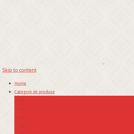
Skip to content
Home
Categorii de produse
Marfuri usoare
Auto
Ambarcatiuni
MOTO / ATV