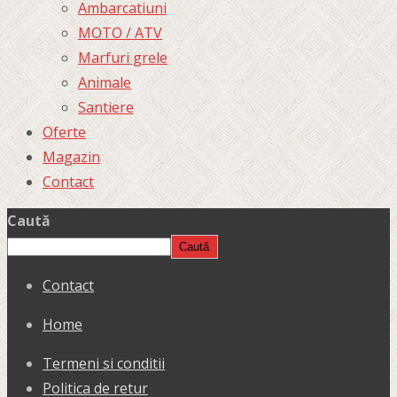
Ambarcatiuni
MOTO / ATV
Marfuri grele
Animale
Santiere
Oferte
Magazin
Contact
Caută
Caută
Contact
Home
Termeni si conditii
Politica de retur