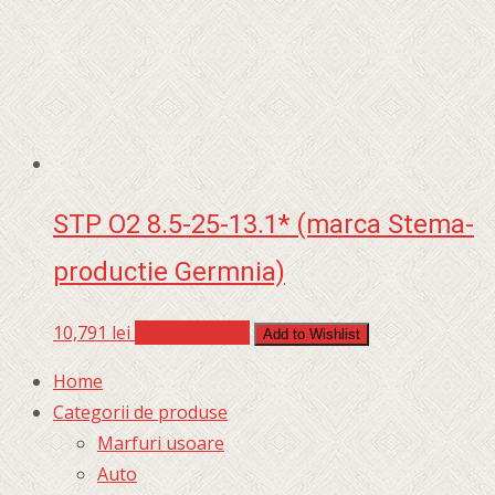
STP O2 8.5-25-13.1* (marca Stema-
productie Germnia)
10,791
lei
Adaugă în coș
Add to Wishlist
Home
Categorii de produse
Marfuri usoare
Auto