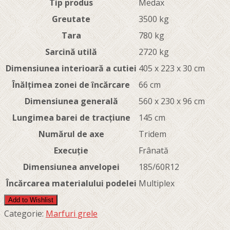
Tip produs
Medax
Greutate
3500 kg
Tara
780 kg
Sarcină utilă
2720 kg
Dimensiunea interioară a cutiei
405 x 223 x 30 cm
Înălțimea zonei de încărcare
66 cm
Dimensiunea generală
560 x 230 x 96 cm
Lungimea barei de tracțiune
145 cm
Numărul de axe
Tridem
Execuție
Frânată
Dimensiunea anvelopei
185/60R12
Încărcarea materialului podelei
Multiplex
Add to Wishlist
Categorie:
Marfuri grele