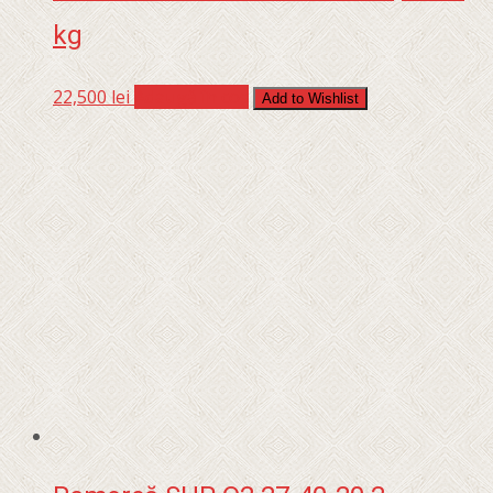
kg
22,500
lei
Adaugă în coș
Add to Wishlist