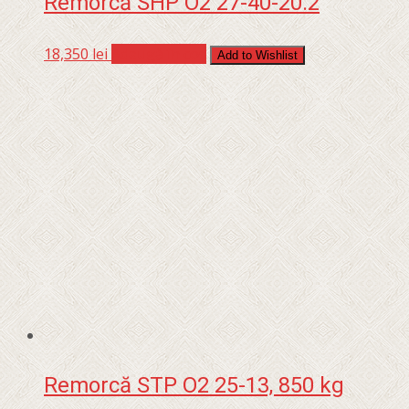
Remorcă SHP O2 27-40-20.2
18,350
lei
Adaugă în coș
Add to Wishlist
Remorcă STP O2 25-13, 850 kg