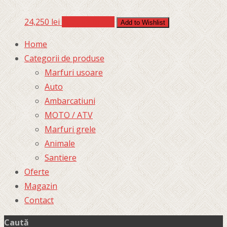
24,250
lei
Adaugă în coș
Add to Wishlist
Home
Categorii de produse
Marfuri usoare
Auto
Ambarcatiuni
MOTO / ATV
Marfuri grele
Animale
Santiere
Oferte
Magazin
Contact
Caută