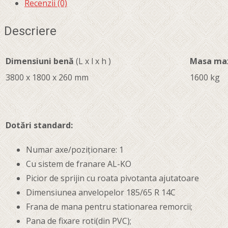
Recenzii (0)
Descriere
Dimensiuni benă
(L x l x h )
Masa max
3800 x 1800 x 260 mm
1600 kg
Dotări standard:
Numar axe/poziţionare: 1
Cu sistem de franare AL-KO
Picior de sprijin cu roata pivotanta ajutatoare
Dimensiunea anvelopelor 185/65 R 14C
Frana de mana pentru stationarea remorcii;
Pana de fixare roti(din PVC);