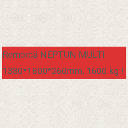
Remorcă NEPTUN MULTI
1380*1800*260mm, 1600 kg !